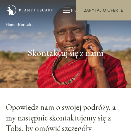
EN
ZAPYTAJ O OFERTĘ
Home
Kontakt
Skontaktuj się z nami
Opowiedz nam o swojej podróży, a
my następnie skontaktujemy się z
Tobą, by omówić szczegóły