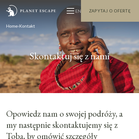
EN
ZAPYTAJ O OFERTĘ
Home
Kontakt
Skontaktuj się z nami
Opowiedz nam o swojej podróży, a
my następnie skontaktujemy się z
Tobą, by omówić szczegóły