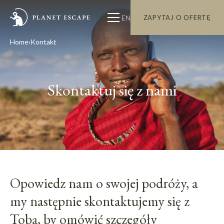
EN
ZAPYTAJ O OFERTĘ
Home
Kontakt
Skontaktuj się z nami
Opowiedz nam o swojej podróży, a
my następnie skontaktujemy się z
Tobą, by omówić szczegóły