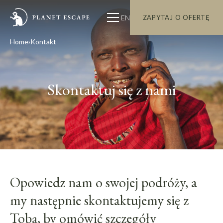
EN
ZAPYTAJ O OFERTĘ
Home
Kontakt
Skontaktuj się z nami
Opowiedz nam o swojej podróży, a
my następnie skontaktujemy się z
Tobą, by omówić szczegóły