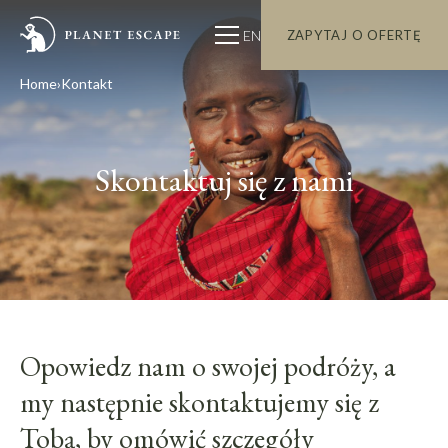
EN
ZAPYTAJ O OFERTĘ
Home
Kontakt
Skontaktuj się z nami
Opowiedz nam o swojej podróży, a
my następnie skontaktujemy się z
Tobą, by omówić szczegóły