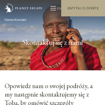
EN
ZAPYTAJ O OFERTĘ
Home
Kontakt
Skontaktuj się z nami
Opowiedz nam o swojej podróży, a
my następnie skontaktujemy się z
Tobą, by omówić szczegóły