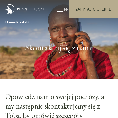
EN
ZAPYTAJ O OFERTĘ
Home
Kontakt
Skontaktuj się z nami
Opowiedz nam o swojej podróży, a
my następnie skontaktujemy się z
Tobą, by omówić szczegóły