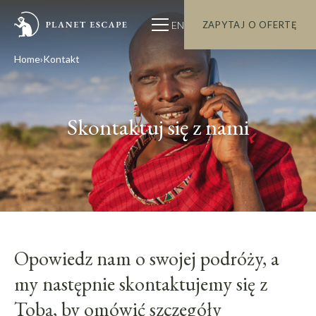
EN
ZAPYTAJ O OFERTĘ
Home
Kontakt
Skontaktuj się z nami
Opowiedz nam o swojej podróży, a
my następnie skontaktujemy się z
Tobą, by omówić szczegóły