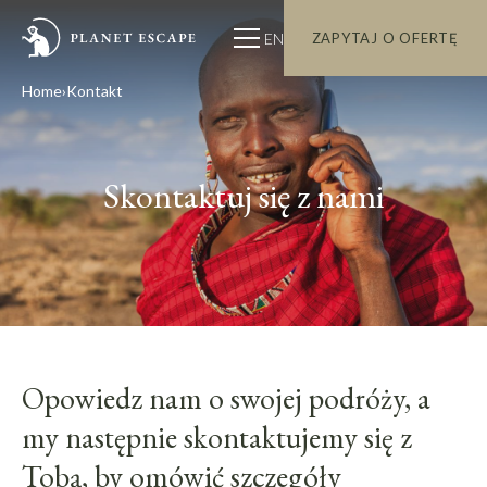
EN
ZAPYTAJ O OFERTĘ
Home
Kontakt
Skontaktuj się z nami
Opowiedz nam o swojej podróży, a
my następnie skontaktujemy się z
Tobą, by omówić szczegóły