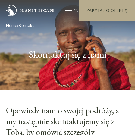
EN
ZAPYTAJ O OFERTĘ
Home
Kontakt
Skontaktuj się z nami
Opowiedz nam o swojej podróży, a
my następnie skontaktujemy się z
Tobą, by omówić szczegóły