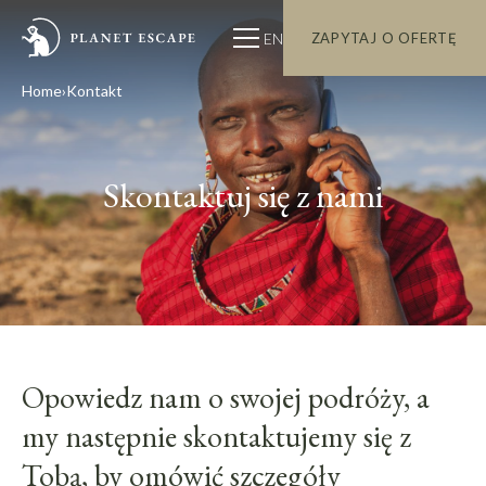
EN
ZAPYTAJ O OFERTĘ
Home
Kontakt
Skontaktuj się z nami
Opowiedz nam o swojej podróży, a
my następnie skontaktujemy się z
Tobą, by omówić szczegóły