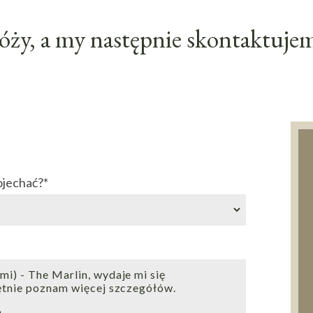
ży, a my następnie skontaktujemy
ojechać?
*