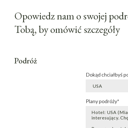
Opowiedz nam o swojej podró
Tobą, by omówić szczegóły
Podróż
Dokąd chciałbyś p
Plany podróży
*