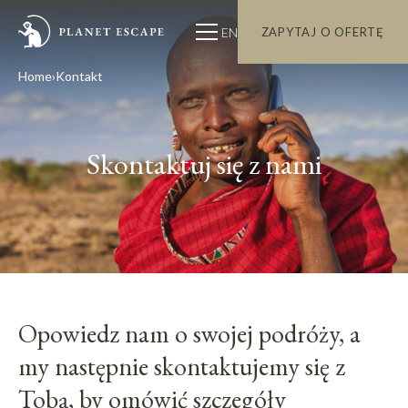
EN
ZAPYTAJ O OFERTĘ
Home
Kontakt
Skontaktuj się z nami
Opowiedz nam o swojej podróży, a
my następnie skontaktujemy się z
Tobą, by omówić szczegóły