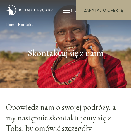
EN
ZAPYTAJ O OFERTĘ
Home
Kontakt
Skontaktuj się z nami
Opowiedz nam o swojej podróży, a
my następnie skontaktujemy się z
Tobą, by omówić szczegóły