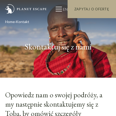
EN
ZAPYTAJ O OFERTĘ
Home
Kontakt
Skontaktuj się z nami
Opowiedz nam o swojej podróży, a
my następnie skontaktujemy się z
Tobą, by omówić szczegóły