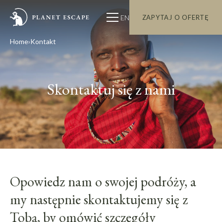
EN
ZAPYTAJ O OFERTĘ
Home
Kontakt
Skontaktuj się z nami
Opowiedz nam o swojej podróży, a
my następnie skontaktujemy się z
Tobą, by omówić szczegóły