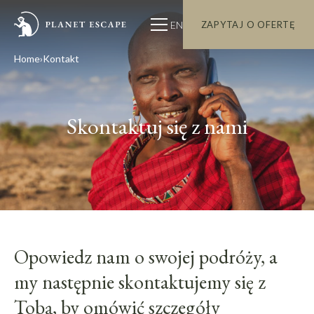
EN
ZAPYTAJ O OFERTĘ
Home
Kontakt
Skontaktuj się z nami
Opowiedz nam o swojej podróży, a
my następnie skontaktujemy się z
Tobą, by omówić szczegóły