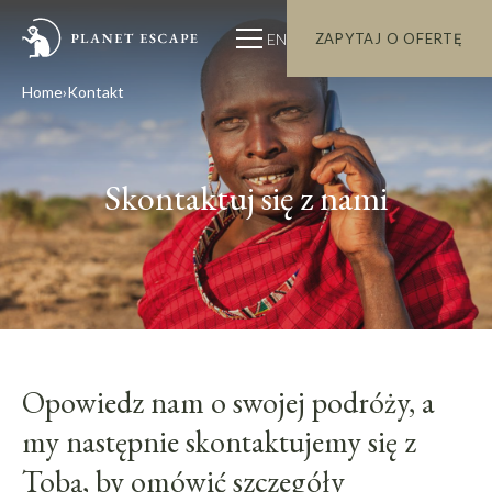
EN
ZAPYTAJ O OFERTĘ
Home
Kontakt
Skontaktuj się z nami
Opowiedz nam o swojej podróży, a
my następnie skontaktujemy się z
Tobą, by omówić szczegóły